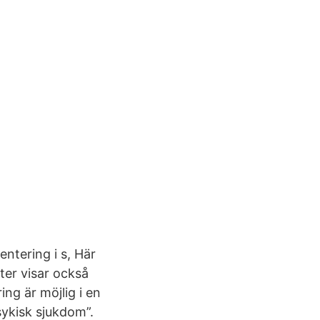
entering i s, Här
ter visar också
ng är möjlig i en
sykisk sjukdom”.