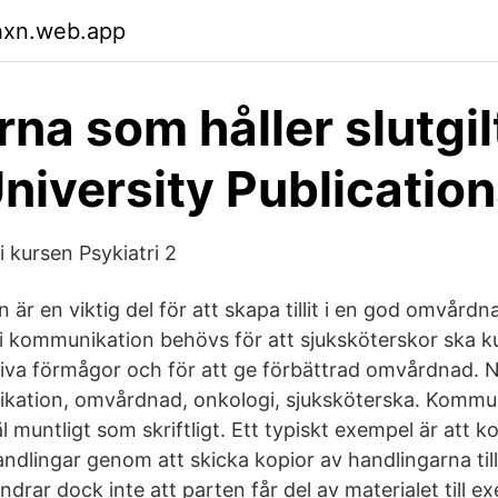
hxn.web.app
na som håller slutgilt
niversity Publicatio
i kursen Psykiatri 2
r en viktig del för att skapa tillit i en god omvårdn
 i kommunikation behövs för att sjuksköterskor ska k
va förmågor och för att ge förbättrad omvårdnad. N
kation, omvårdnad, onkologi, sjuksköterska. Kommu
 muntligt som skriftligt. Ett typiskt exempel är att
dlingar genom att skicka kopior av handlingarna til
drar dock inte att parten får del av materialet till 