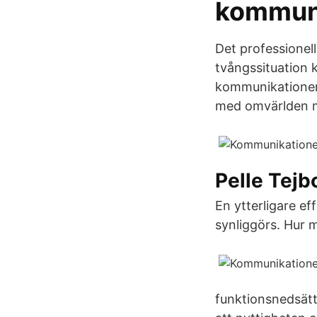
kommu
Det professionell
tvångssituation ka
kommunikationen
med omvärlden m
Pelle Tejbo
En ytterligare e
synliggörs. Hur 
funktionsnedsätt