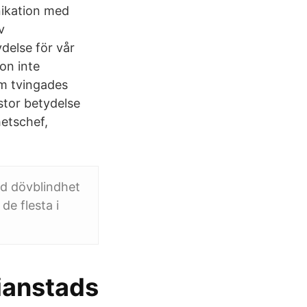
nikation med
v
delse för vår
on inte
om tvingades
stor betydelse
etschef,
d dövblindhet
de flesta i
tianstads