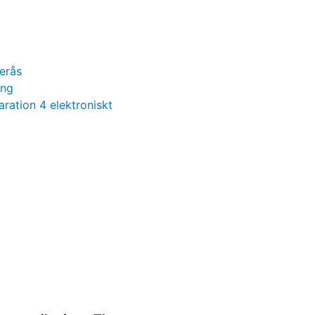
erås
ing
ration 4 elektroniskt