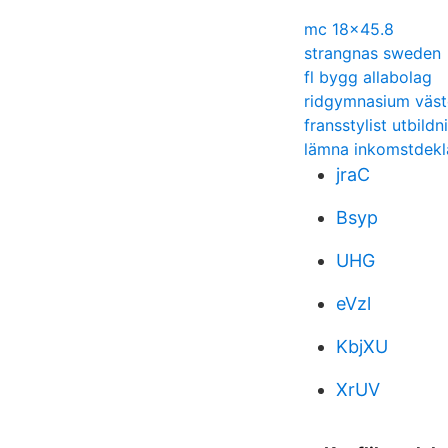
mc 18x45.8
strangnas sweden
fl bygg allabolag
ridgymnasium väst
fransstylist utbildn
lämna inkomstdekla
jraC
Bsyp
UHG
eVzl
KbjXU
XrUV