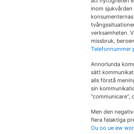
att nyttigheten el
inom sjukvården 
konsumenternas 
tvångssituationer
verksamheten. V
missbruk, beroen
Telefonnummer 
Annorlunda komm
sätt kommunikativ
alls förstå meni
sin kommunikatio
”communicare”, d
Men den negativa
flera felaktiga pr
Ou oo ue ew wor