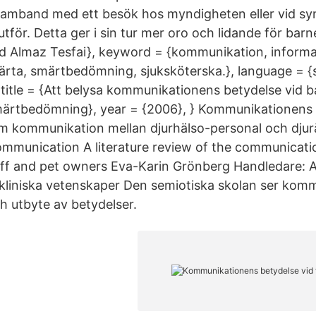
 samband med ett besök hos myndigheten eller vid syn
ör. Detta ger i sin tur mer oro och lidande för barn
d Almaz Tesfai}, keyword = {kommunikation, informa
ärta, smärtbedömning, sjuksköterska.}, language = {
 title = {Att belysa kommunikationens betydelse vid 
märtbedömning}, year = {2006}, } Kommunikationens 
 om kommunikation mellan djurhälso-personal och dju
ommunication A literature review of the communicat
aff and pet owners Eva-Karin Grönberg Handledare: 
r kliniska vetenskaper Den semiotiska skolan ser kom
 utbyte av betydelser.