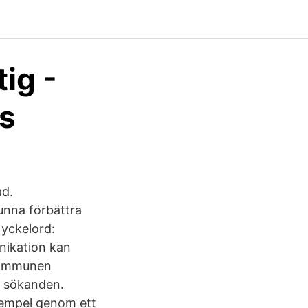
ig -
ns
ad.
unna förbättra
yckelord:
nikation kan
 kommunen
l sökanden.
exempel genom ett