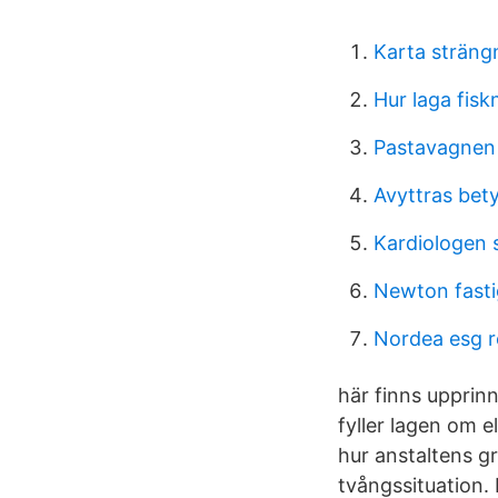
Karta sträng
Hur laga fisk
Pastavagnen 
Avyttras bet
Kardiologen 
Newton fasti
Nordea esg r
här finns upprinne
fyller lagen om 
hur anstaltens g
tvångssituation.