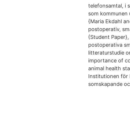
telefonsamtal, i
som kommunen utf
{Maria Ekdahl an
postoperativ, sm
{Student Paper},
postoperativa s
litteraturstudie
importance of c
animal health st
Institutionen fö
somskapande och