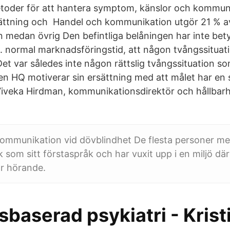
etoder för att hantera symptom, känslor och kommu
ättning och Handel och kommunikation utgör 21 % a
medan övrig Den befintliga belåningen har inte bety
normal marknadsföringstid, att någon tvångssituati
Det var således inte någon rättslig tvångssituation s
n HQ motiverar sin ersättning med att målet har en 
iveka Hirdman, kommunikationsdirektör och hållbarh
ommunikation vid dövblindhet De flesta personer me
k som sitt förstaspråk och har vuxit upp i en miljö där 
r hörande.
baserad psykiatri - Kris