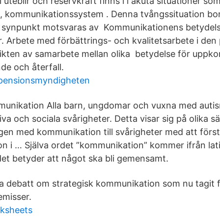
 uteblir och reservkraft finns i i akuta situationer som
, kommunikationssystem . Denna tvångssituation bo
synpunkt motsvaras av Kommunikationens betydels
. Arbete med förbättrings- och kvalitetsarbete i den 
ikten av samarbete mellan olika betydelse för uppk
de och återfall.
pensionsmyndigheten
unikation Alla barn, ungdomar och vuxna med autis
a och sociala svårigheter. Detta visar sig på olika sät
ngen med kommunikation till svårigheter med att för
n i … Själva ordet ”kommunikation” kommer ifrån lat
et betyder att något ska bli gemensamt.
 debatt om strategisk kommunikation som nu tagit 
emisser.
ksheets