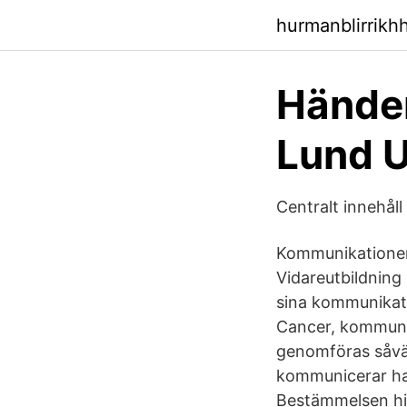
hurmanblirrikh
Händer
Lund U
Centralt innehåll 
Kommunikationen ä
Vidareutbildning
sina kommunikati
Cancer, kommuni
genomföras såväl
kommunicerar han
Bestämmelsen hin