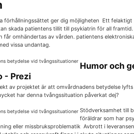
n
a förhållningssättet ger dig möjligheten Ett felaktig
n skada patientens tillit till psykiatrin för all framti
 får omhändertas av vården. patientens elektronis
ed vissa undantag.
Humor och g
 - Prezi
ffekt av projektet är att omvårdnadens betydelse lyft
mycket har denna tvångssituation påverkat dej?
Stödverksamhet till 
föräldrar som har ps
ning eller missbruksproblematik Avbrott i leveransen