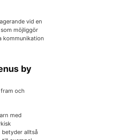
t agerande vid en
d. som möjliggör
ka kommunikation
enus by
s fram och
barn med
ykisk
 betyder alltså