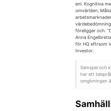
enl. Kognitiva m
omvärlden; Måls
arbetsmarknaden 
värdebedömning. 
föreligger och. "
Anna Engelbretse
för HQ eftrsom V
Investor.
Samspel och k
har ett talsprå
omgivningen ä
Samhälls