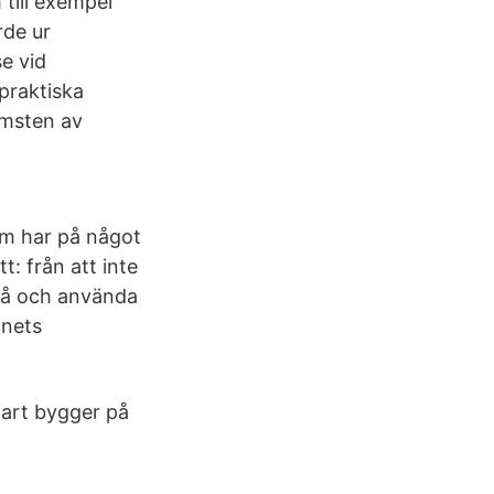
 till exempel
rde ur
e vid
praktiska
omsten av
m har på något
t: från att inte
stå och använda
inets
fart bygger på