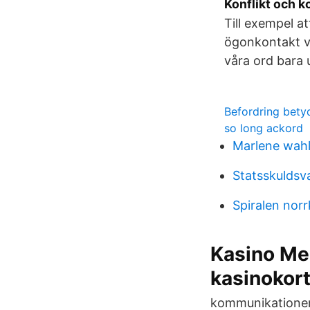
Konflikt och 
Till exempel a
ögonkontakt vi
våra ord bara
Befordring bety
so long ackord
Marlene wahl
Statsskuldsv
Spiralen nor
Kasino Med
kasinokor
kommunikationens