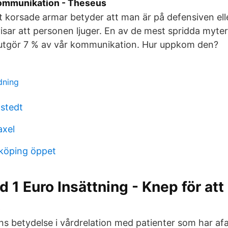
kommunikation - Theseus
tt korsade armar betyder att man är på defensiven ell
sar att personen ljuger. En av de mest spridda myte
 utgör 7 % av vår kommunikation. Hur uppkom den?
dning
stedt
axel
rköping öppet
 1 Euro Insättning - Knep för att
t
 betydelse i vårdrelation med patienter som har afa