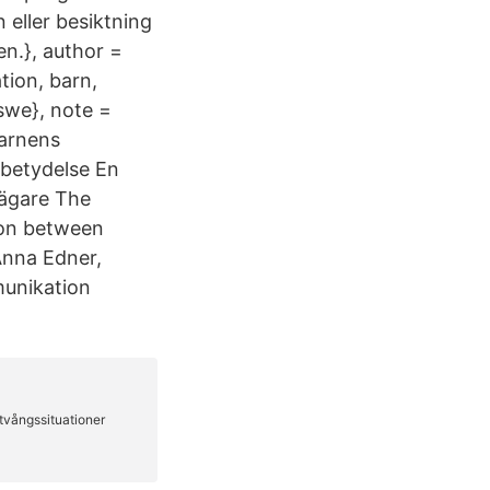
 eller besiktning
en.}, author =
tion, barn,
swe}, note =
barnens
betydelse En
rägare The
ion between
Anna Edner,
munikation