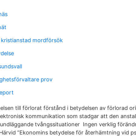
näs
nät
kristianstad mordförsök
ydelse
sundsvall
ghetsförvaltare prov
eport
lsen till förlorat förstånd i betydelsen av förlorad ori
elektronisk kommunikation som stadgar att den anstal
rundläggande tvångssituationer Ingen verklig förändri
 Härvid ”Ekonomins betydelse för återhämtning vid p