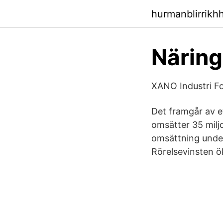
hurmanblirrikh
Näring
XANO Industri F
Det framgår av e
omsätter 35 milj
omsättning under
Rörelsevinsten ö