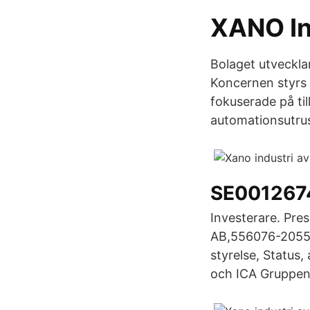
XANO In
Bolaget utveckla
Koncernen styrs u
fokuserade på til
automationsutrus
SE001267
Investerare. Pre
AB,556076-2055 - 
styrelse, Status,
och ICA Gruppen