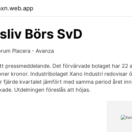
hxn.web.app
sliv Börs SvD
orum Placera - Avanza
tt pressmeddelande. Det förvärvade bolaget har 22 a
oner kronor. Industribolaget Xano Industri redovisar
 fjärde kvartalet jämfört med samma period året inn
kade. Utdelningen föreslås att höjas.