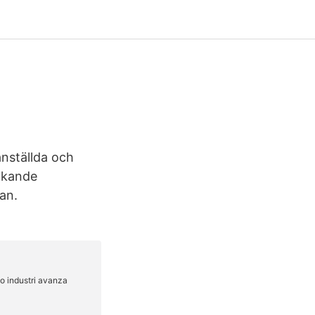
nställda och
 ökande
an.