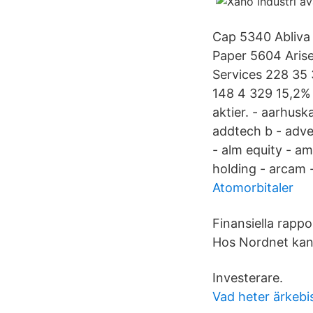
Cap 5340 Abliva 
Paper 5604 Arise
Services 228 35 
148 4 329 15,2% 
aktier. - aarhusk
addtech b - adveni
- alm equity - am
holding - arcam -
Atomorbitaler
Finansiella rapp
Hos Nordnet kan 
Investerare.
Vad heter ärkebi