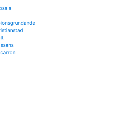
psala
nsionsgrundande
ristianstad
lt
lassens
carron