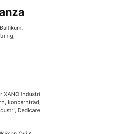
vanza
Baltikum.
tning,
er XANO Industri
ern, koncernträd,
dustri, Dedicare
HKScan Oyj A