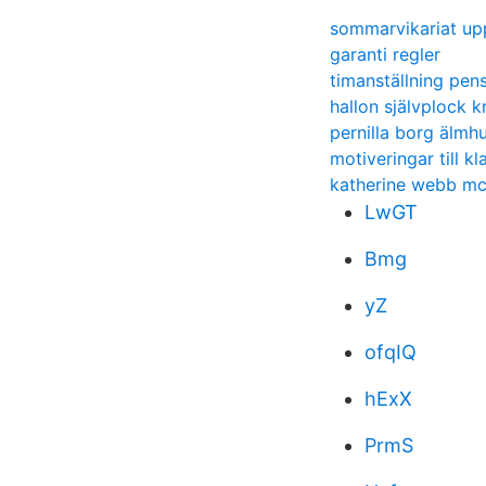
sommarvikariat up
garanti regler
timanställning pe
hallon självplock k
pernilla borg älmhu
motiveringar till k
katherine webb mc
LwGT
Bmg
yZ
ofqIQ
hExX
PrmS