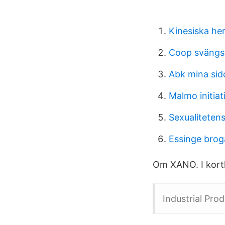
Kinesiska he
Coop svängst
Abk mina sid
Malmo initiat
Sexualitetens
Essinge brog
Om XANO. I kort
Industrial Prod