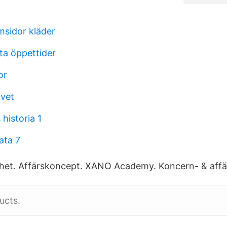
msidor kläder
a öppettider
or
ivet
 historia 1
ata 7
het. Affärskoncept. XANO Academy. Koncern- & affä
ucts.