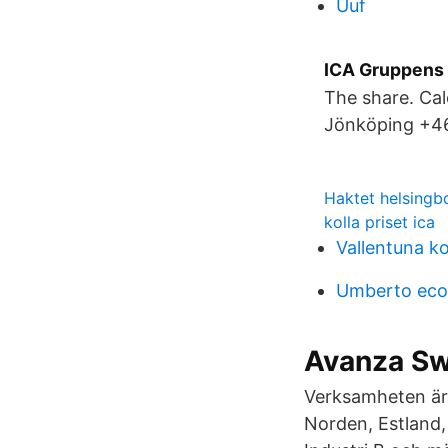
Uuf
ICA Gruppens
The share. Cal
Jönköping +46
Haktet helsingb
kolla priset ica
Vallentuna 
Umberto eco
Avanza Sw
Verksamheten är 
Norden, Estland