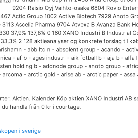
9204 Raisio Oyj Vaihto-osake 6804 Rovio Enter
467 Actic Group 1002 Active Biotech 7929 Anoto Gro
 3113 Ascelia Pharma 9704 Atvexa B Avanza Bank Hol
330 37,9% 137,8% 0 160 XANO Industri B Industrial G
33,3% 2 128 aktieanalyser og konkrete forslag til køb
arlshamn - abb ltd n - absolent group - acando - acti
ca - af b - ages industri - aik fotball b - aja b - alfa l
sten holding b - addnode group - anoto group - africa
 arcoma - arctic gold - arise ab - arctic paper - assa
orter. Aktien. Kalender Köp aktien XANO Industri AB s
du handla från 0 kr i courtage.
skopen i sverige