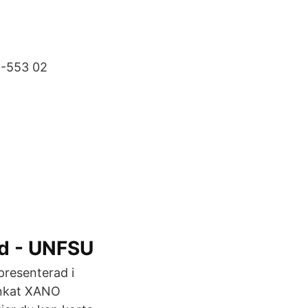
E-553 02
d - UNFSU
presenterad i
ankat XANO