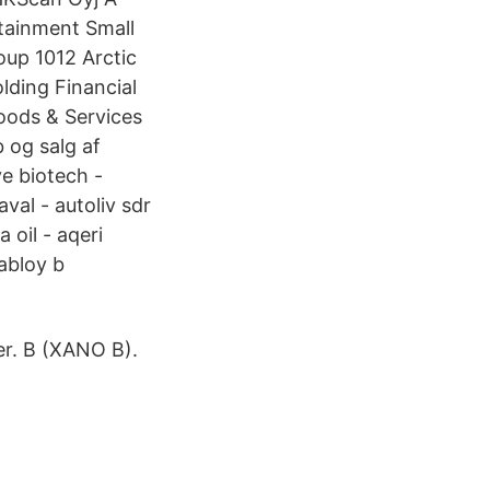
tainment Small
up 1012 Arctic
ding Financial
oods & Services
 og salg af
ve biotech -
aval - autoliv sdr
 oil - aqeri
 abloy b
er. B (XANO B).