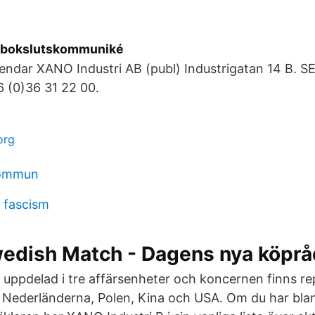
 bokslutskommuniké
endar XANO Industri AB (publ) Industrigatan 14 B. S
 (0)36 31 22 00.
org
kommun
 fascism
edish Match - Dagens nya köprå
uppdelad i tre affärsenheter och koncernen finns re
, Nederländerna, Polen, Kina och USA. Om du har bl