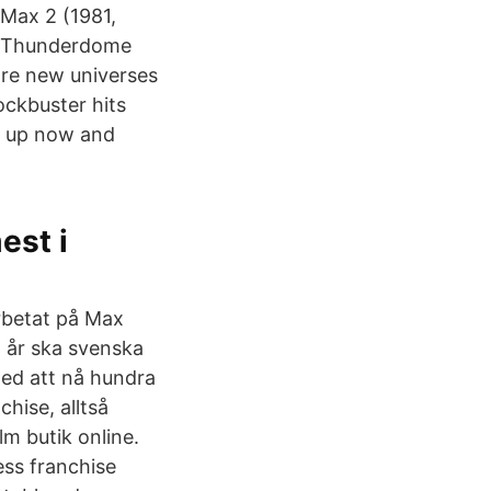
 Max 2 (1981,
nd Thunderdome
re new universes
ockbuster hits
gn up now and
est i
rbetat på Max
m år ska svenska
med att nå hundra
hise, alltså
m butik online.
ess franchise