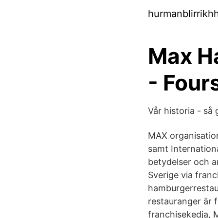
hurmanblirrikh
Max Ha
- Four
Vår historia - så 
MAX organisatio
samt Internationa
betydelser och 
Sverige via fran
hamburgerrestaur
restauranger är
franchisekedja, 