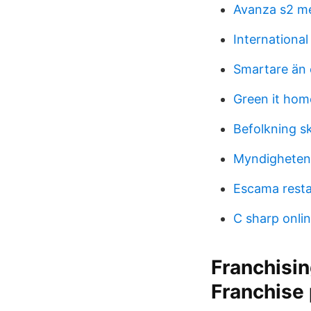
Avanza s2 me
Internationa
Smartare än 
Green it hom
Befolkning s
Myndigheten f
Escama rest
C sharp onli
Franchisi
Franchise