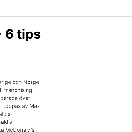
 6 tips
erige och Norge
d franchising -
nderade över
an toppas av Max
ld's-
ald's
sta McDonald's-