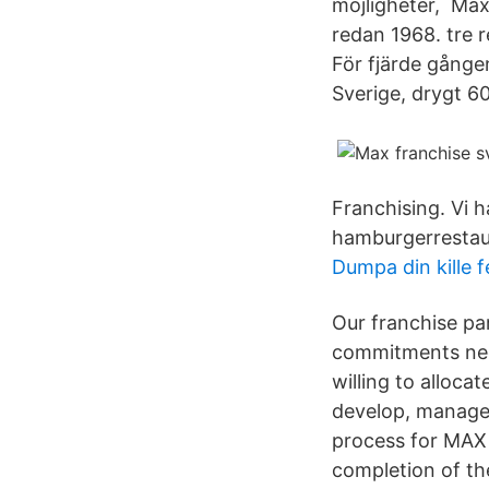
möjligheter, Max
redan 1968. tre 
För fjärde gånge
Sverige, drygt 6
Franchising. Vi 
hamburgerrestau
Dumpa din kille f
Our franchise pa
commitments nece
willing to alloca
develop, manage 
process for MAX 
completion of th