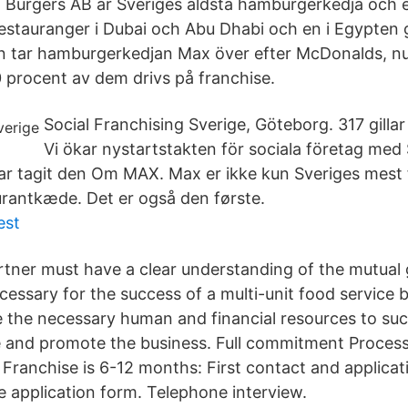
 Burgers AB är Sveriges äldsta hamburgerkedja och 
restauranger i Dubai och Abu Dhabi och en i Egypten
n tar hamburgerkedjan Max över efter McDonalds, nu 
0 procent av dem drivs på franchise.
Social Franchising Sverige, Göteborg. 317 gillar ·
Vi ökar nystartstakten för sociala företag med 
har tagit den Om MAX. Max er ikke kun Sveriges mest
rantkæde. Det er også den første.
est
rtner must have a clear understanding of the mutual
ssary for the success of a multi-unit food service 
te the necessary human and financial resources to suc
and promote the business. Full commitment Process.
Franchise is 6-12 months: First contact and applicat
e application form. Telephone interview.