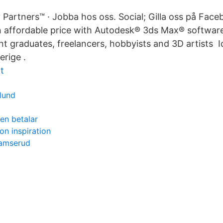
Partners™ · Jobba hos oss. Social; Gilla oss på Face
an affordable price with Autodesk® 3ds Max® software 
nt graduates, freelancers, hobbyists and 3D artists I
erige .
t
lund
en betalar
on inspiration
ramserud