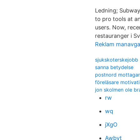
Ledning; Subway 
to pro tools at 
users. Now, rece
restauranger i Sv
Reklam manavga
sjukskoterskejobb 
sanna betydelse
postnord mottagar
föreläsare motivati
jon skolmen ole b
rw
wq
jXgO
Awbyt