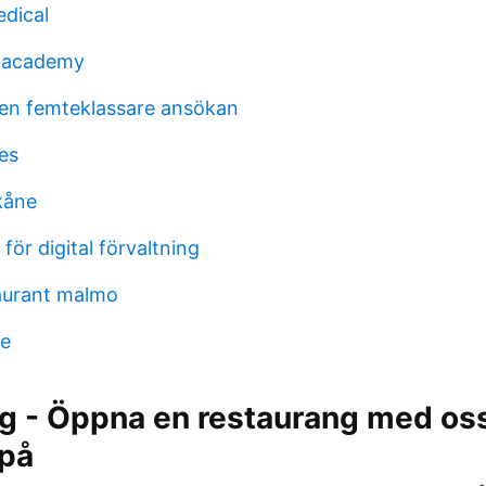
dical
l academy
en femteklassare ansökan
es
kåne
ör digital förvaltning
aurant malmo
ne
ng - Öppna en restaurang med oss
 på