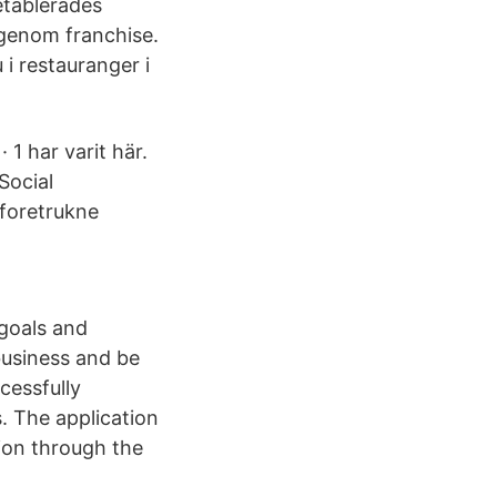
etablerades
 genom franchise.
i restauranger i
 1 har varit här.
Social
 foretrukne
 goals and
business and be
cessfully
 The application
ion through the