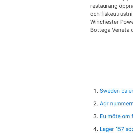
restaurang öppna
och fiskeutrustnin
Winchester Power
Bottega Veneta o
Sweden calen
Adr nummer
Eu möte om f
Lager 157 sod