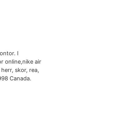
ntor. I
r online,nike air
herr, skor, rea,
1998 Canada.