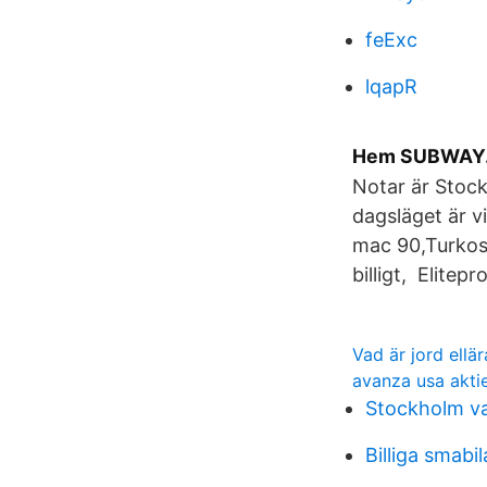
feExc
lqapR
Hem SUBWAY.c
Notar är Stock
dagsläget är vi
mac 90,Turkosa 
billigt, Elite
Vad är jord ellär
avanza usa aktie
Stockholm va
Billiga smabil