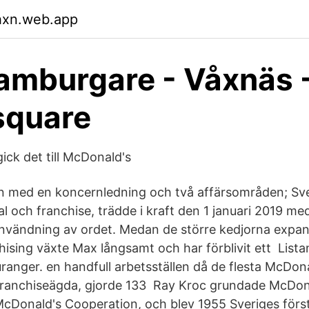
hxn.web.app
mburgare - Våxnäs -
square
gick det till McDonald's
n med en koncernledning och två affärsområden; Sv
l och franchise, trädde i kraft den 1 januari 2019 me
användning av ordet. Medan de större kedjorna expa
chising växte Max långsamt och har förblivit ett List
anger. en handfull arbetsställen då de flesta McDona
 franchiseägda, gjorde 133 Ray Kroc grundade McDon
McDonald's Cooperation, och blev 1955 Sveriges för