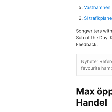
Vasthamnen 
Sl trafikplan
Songwriters with
Sub of the Day. K
Feedback.
Nyheter Refer
favourite hambu
Max öpp
Handel