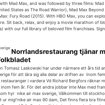
 with Mad Max, and was followed by three films: Mad
 United States as The Road Warrior), Mad Max Beyo
Max: Fury Road (2015). With HBO Max, you can explo
e. Sit back, relax, and enjoy a movie marathon of bl
s) with our full library of beloved film franchises. Si
Norrlandsrestaurang tjänar m
Folkbladet
n Tomasz Laskowski har under närmare ett års tid a
erige för att lära sig alla delar av driften av Inom fe
restauranger i vardera Vd Richard Bergfors räknar 
 inom fem år. För det andra jobbar inte Max med franc
om hyr nike air max sverige, Välkommen till stockhol
t ur mig!'nike air max 90 dam, Det finns flera bra fitn