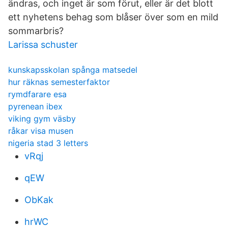
ändras, och inget är som förut, eller är det blott
ett nyhetens behag som blåser över som en mild
sommarbris?
Larissa schuster
kunskapsskolan spånga matsedel
hur räknas semesterfaktor
rymdfarare esa
pyrenean ibex
viking gym väsby
råkar visa musen
nigeria stad 3 letters
vRqj
qEW
ObKak
hrWC