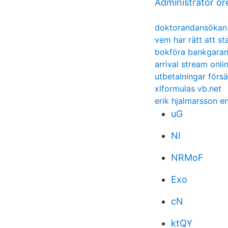
Administrator or
doktorandansökan 
vem har rätt att st
bokföra bankgaran
arrival stream onli
utbetalningar för
xlformulas vb.net
erik hjalmarsson e
uG
NI
NRMoF
Exo
cN
ktQY