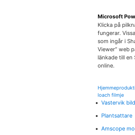
Microsoft Pow
Klicka på pilk
fungerar. Vis
som ingår i Sh
Viewer” web pa
länkade till e
online.
Hjemmeprodukti
loach filmje
Vastervik bil
Plantsattare
Amscope mo