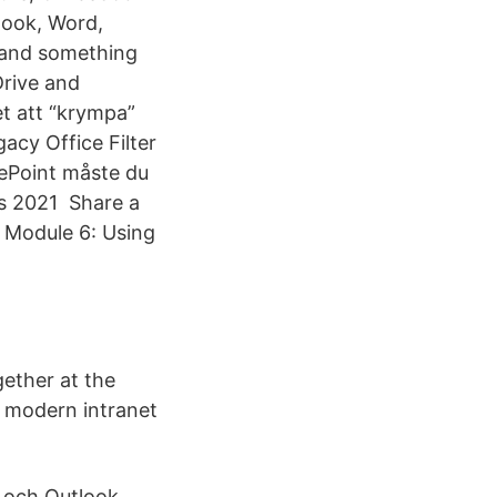
look, Word,
 and something
Drive and
et att “krympa”
acy Office Filter
rePoint måste du
s 2021 Share a
 Module 6: Using
ether at the
a modern intranet
 och Outlook,