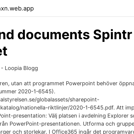
hxn.web.app
and documents Spintr
et
 - Loopia Blogg
saren, utan att programmet Powerpoint behöver öpp
lnummer 2020-1-6545).
alstyrelsen.se/globalassets/sharepoint-
katalog/nationella-riktlinjer/2020-1-6545.pdf. Att im
oint-presentation: Välj platsen i avdelning Explorer s
från PowerPoint-presentationen. Utforma och gruppe
rger och storlekar. I Office365 ingår det programvar