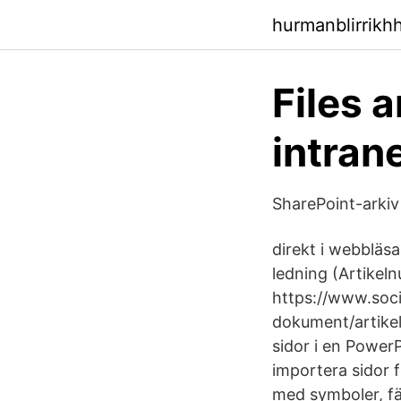
hurmanblirrikh
Files 
intran
SharePoint-arkiv
direkt i webblä
ledning (Artike
https://www.soci
dokument/artikel
sidor i en PowerP
importera sidor 
med symboler, fä