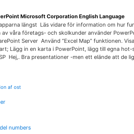
erPoint Microsoft Corporation English Language
napparna längst Läs vidare för information om hur fu
sa av våra företags- och skolkunder använder PowerP
arePoint Server Använd “Excel Map” funktionen. Visa 
rt; Lägg in en karta i PowerPoint, lägg till egna hot
n SP Hej,. Bra presentationer -men ett elände att de l
on af ost
der
del numbers