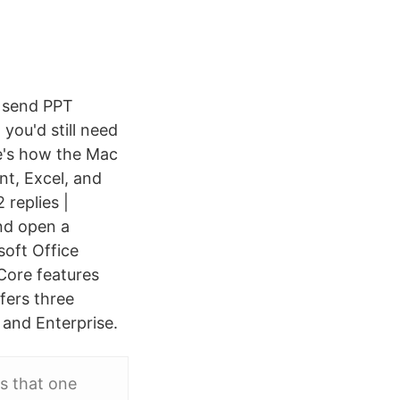
o send PPT
you'd still need
re's how the Mac
nt, Excel, and
replies |
nd open a
soft Office
Core features
fers three
 and Enterprise.
s that one