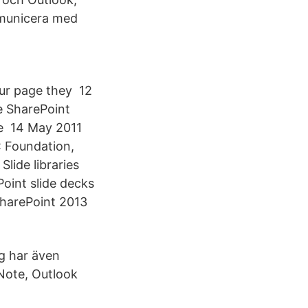
mmunicera med
our page they 12
e SharePoint
ce 14 May 2011
: Foundation,
lide libraries
oint slide decks
SharePoint 2013
g har även
Note, Outlook