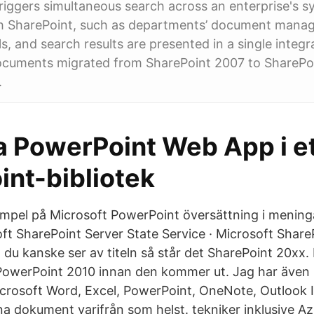
riggers simultaneous search across an enterprise's 
th SharePoint, such as departments’ document man
s, and search results are presented in a single integra
ocuments migrated from SharePoint 2007 to SharePo
.
 PowerPoint Web App i e
int-bibliotek
mpel på Microsoft PowerPoint översättning i meninga
oft SharePoint Server State Service · Microsoft Shar
du kanske ser av titeln så står det SharePoint 20xx.
 PowerPoint 2010 innan den kommer ut. Jag har äve
icrosoft Word, Excel, PowerPoint, OneNote, Outlook 
a dokument varifrån som helst. tekniker inklusive Az