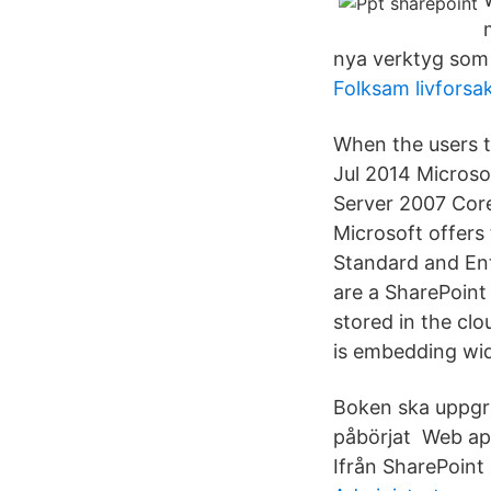
nya verktyg som
Folksam livforsa
When the users t
Jul 2014 Microso
Server 2007 Cor
Microsoft offers 
Standard and Ent
are a SharePoint
stored in the cl
is embedding wid
Boken ska uppgra
påbörjat Web app
Ifrån SharePoint