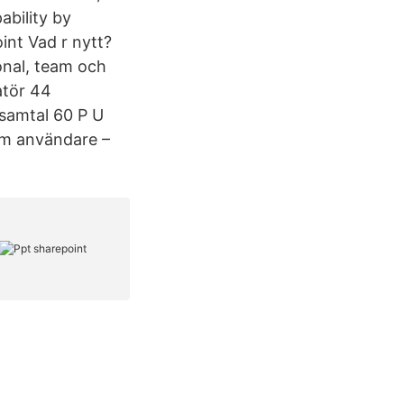
ability by
int Vad r nytt?
sonal, team och
atör 44
samtal 60 P U
om användare –