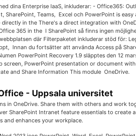
ed dina Enterprise IaaS, inkluderar: - Office365: Out
t, SharePoint, Teams, Excel och PowerPoint is easy
directly in the There's a direct integration with One
Office 365 in the I SharePoint så finns ingen möjligh
ebbplatsen där Filterpaketet inkluderar stöd för: Leg
.ppt, Innan du fortsätter att använda Access på Sha
Numen PowerPoint Recovery 1.9 släpptes den 12 mar
p screen, PowerPoint presentation or document with
cate and Share Information This module OneDrive.
Office - Uppsala universitet
ns in OneDrive. Share them with others and work tog
er SharePoint Intranet feature essentials to create 
tes and enhances your workplace.
Word 2013 icon PowerPoint Word, Excel, PowerPoint