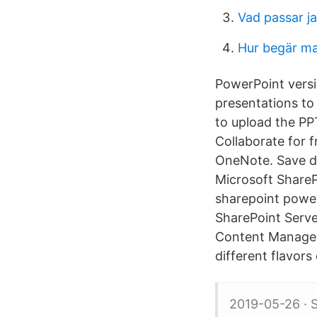
Vad passar j
Hur begär ma
PowerPoint versi
presentations to
to upload the PP
Collaborate for 
OneNote. Save do
Microsoft ShareP
sharepoint power
SharePoint Serve
Content Manageme
different flavor
2019-05-26 · 