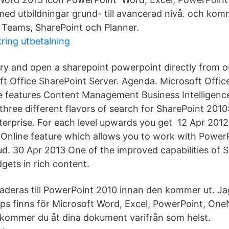
med utbildningar grund- till avancerad nivå. och ko
 Teams, SharePoint och Planner.
kring utbetalning
ry and open a sharepoint powerpoint directly from 
ft Office SharePoint Server. Agenda. Microsoft Offic
e features Content Management Business Intelligen
three different flavors of search for SharePoint 2010
erprise. For each level upwards you get 12 Apr 2012 S
 Online feature which allows you to work with PowerP
oud. 30 Apr 2013 One of the improved capabilities of 
gets in rich content.
deras till PowerPoint 2010 innan den kommer ut. Ja
s finns för Microsoft Word, Excel, PowerPoint, One
 kommer du åt dina dokument varifrån som helst.