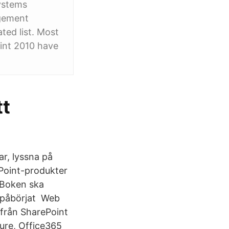
systems
agement
ted list. Most
int 2010 have
tt
r, lyssna på
ePoint-produkter
 Boken ska
n påbörjat Web
Ifrån SharePoint
ure, Office365