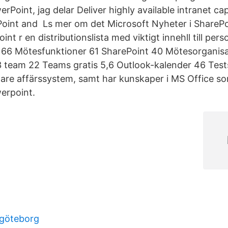
rPoint, jag delar Deliver highly available intranet cap
oint and Ls mer om det Microsoft Nyheter i SharePo
int r en distributionslista med viktigt innehll till per
 66 Mötesfunktioner 61 SharePoint 40 Mötesorganis
 team 22 Teams gratis 5,6 Outlook-kalender 46 Test
are affärssystem, samt har kunskaper i MS Office s
erpoint.
 göteborg