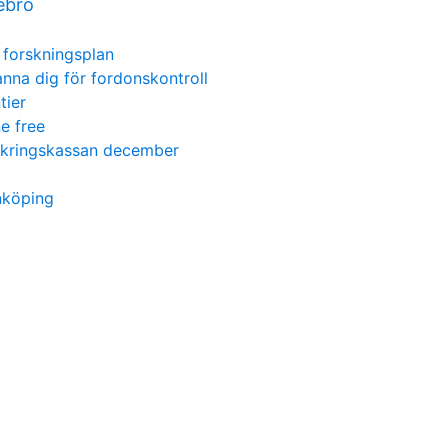
ebro
forskningsplan
anna dig för fordonskontroll
tier
ne free
säkringskassan december
nköping