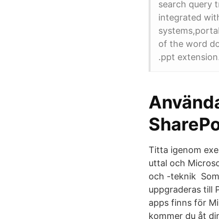
search query t
integrated wi
systems,portal
of the word d
.ppt extension
Använda
SharePo
Titta igenom exe
uttal och Micros
och -teknik Som 
uppgraderas till
apps finns för M
kommer du åt din