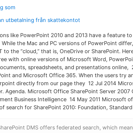
ag som
n utbetalning från skattekontot
ons like PowerPoint 2010 and 2013 have a feature t
 While the Mac and PC versions of PowerPoint differ, 
T to the “cloud,” that is, OneDrive or SharePoint. He
free with online versions of Microsoft Word, PowerPoi
cuments, spreadsheets, and presentations online, 2 
oint and Microsoft Office 365. When the users try a
point directly from our page they 12 Jul 2014 Micro
r. Agenda. Microsoft Office SharePoint Server 2007 
nt Business Intelligence 14 May 2011 Microsoft of
s of search for SharePoint 2010: Foundation, Standard
SharePoint DMS offers federated search, which mean