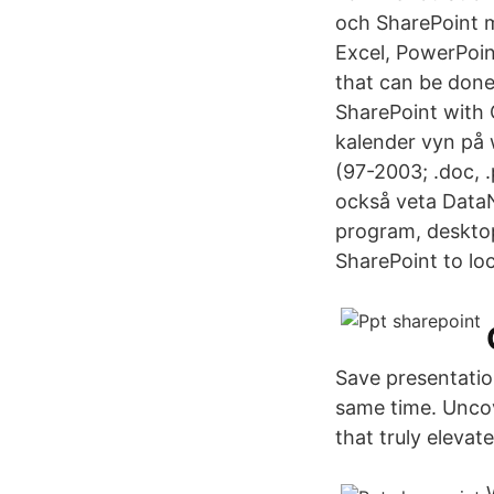
och SharePoint m
Excel, PowerPoin
that can be done 
SharePoint with 
kalender vyn på w
(97-2003; .doc, 
också veta Data
program, deskto
SharePoint to lo
Save presentatio
same time. Uncov
that truly eleva