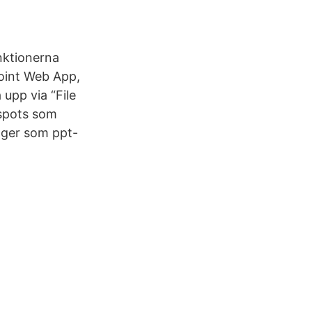
nktionerna
oint Web App,
upp via “File
-spots som
igger som ppt-