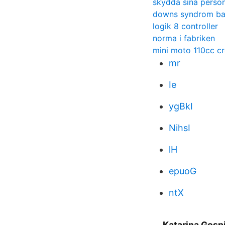
skydda sina perso
downs syndrom ba
logik 8 controller
norma i fabriken
mini moto 110cc c
mr
Ie
ygBkI
NihsI
lH
epuoG
ntX
Katarina Gosp