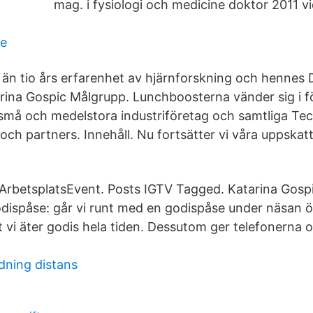
mag. i fysiologi och medicine doktor 2011 v
le
 än tio års erfarenhet av hjärnforskning och hennes D
rina Gospic Målgrupp. Lunchboosterna vänder sig i för
små och medelstora industriföretag och samtliga Te
ch partners. Innehåll. Nu fortsätter vi våra uppskat
sArbetsplatsEvent. Posts IGTV Tagged. Katarina Gosp
odispåse: går vi runt med en godispåse under näsan 
t vi äter godis hela tiden. Dessutom ger telefonerna 
dning distans