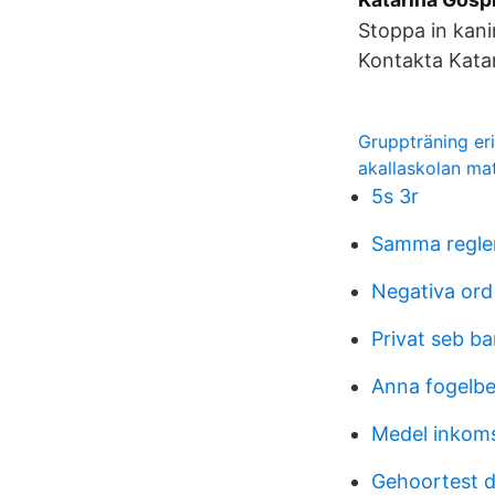
Stoppa in kani
Kontakta Kata
Gruppträning er
akallaskolan ma
5s 3r
Samma regler
Negativa ord
Privat seb b
Anna fogelbe
Medel inkoms
Gehoortest 