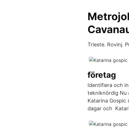
Metrojo
Cavanau
Trieste. Rovinj. P
företag
Identifiera och 
tekniknördig Nu ä
Katarina Gospic 
dagar och Katari