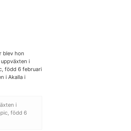
r blev hon
ll uppväxten i
, född 6 februari
 i Akalla i
växten i
pic, född 6