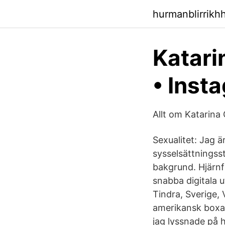
hurmanblirrikh
Katari
• Inst
Allt om Katarina
Sexualitet: Jag ä
sysselsättningsst
bakgrund. Hjärnf
snabba digitala 
Tindra, Sverige, 
amerikansk boxar
jag lyssnade på h