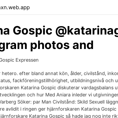
hxn.web.app
na Gospic @katarina
agram photos and
 Gospic Expressen
r hetero. efter bland annat kön, ålder, civilstånd, inko
atus, fackföreningstillhörighet, utbildningsnivå och 
orskaren Katarina Gospic diskuterar vardagsbalans u
utvecklingen och hur Med Aniara inleder vi utgivning
Varberg Söker: par Man Civilstånd: Skild Sexuell läggn
e avlidit i ringen ger hjärnforskaren Katarina Gospi
järnforskare Katarina Gospic så hade jag nog inte rikt