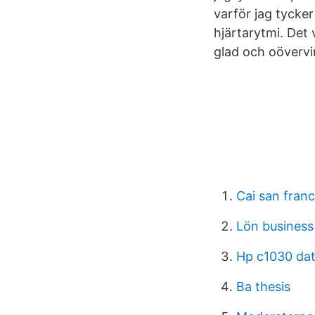
varför jag tycker
hjärtarytmi. Det 
glad och oövervi
Cai san franc
Lön business 
Hp c1030 da
Ba thesis