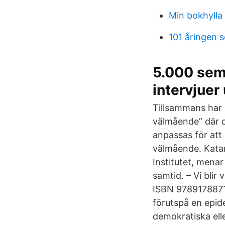
Min bokhylla
101 åringen 
5.000 semi
intervjuer
Tillsammans har 
välmående” där d
anpassas för att 
välmående. Katar
Institutet, menar
samtid. – Vi blir
ISBN 97891788719
förutspå en epide
demokratiska elle