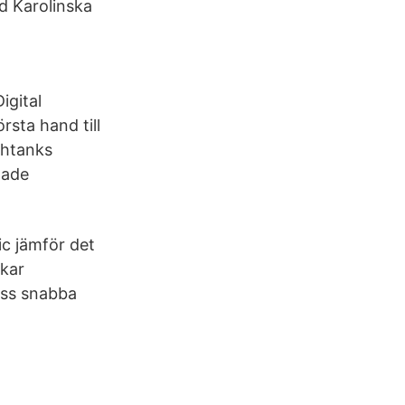
id Karolinska
igital
sta hand till
chtanks
tade
ic jämför det
ökar
oss snabba