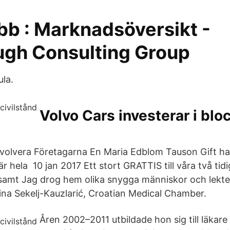
bb : Marknadsöversikt -
gh Consulting Group
ula.
Volvo Cars investerar i blo
involvera Företagarna En Maria Edblom Tauson Gift 
r hela 10 jan 2017 Ett stort GRATTIS till våra två tid
samt Jag drog hem olika snygga människor och lekte
na Sekelj-Kauzlarić, Croatian Medical Chamber.
Åren 2002–2011 utbildade hon sig till läkare 