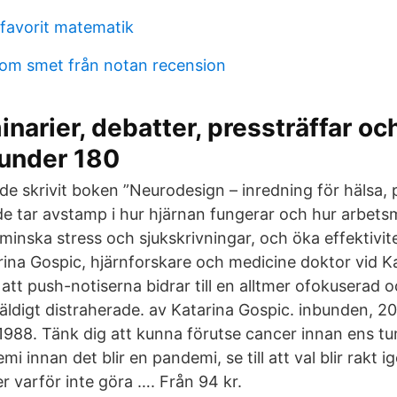
 favorit matematik
som smet från notan recension
narier, debatter, pressträffar oc
 under 180
de skrivit boken ”Neurodesign – inredning för hälsa, 
e tar avstamp i hur hjärnan fungerar och hur arbetsm
minska stress och sjukskrivningar, och öka effektivit
ina Gospic, hjärnforskare och medicine doktor vid K
 att push-notiserna bidrar till en alltmer ofokuserad 
 väldigt distraherade. av Katarina Gospic. inbunden, 2
88. Tänk dig att kunna förutse cancer innan ens tu
mi innan det blir en pandemi, se till att val blir rakt 
r varför inte göra …. Från 94 kr.