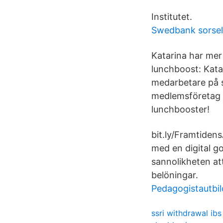
Institutet.
Swedbank sorse
Katarina har mer
lunchboost: Kata
medarbetare på 
medlemsföretag o
lunchbooster!
bit.ly/Framtiden
med en digital g
sannolikheten at
belöningar.
Pedagogistautbil
ssri withdrawal ibs