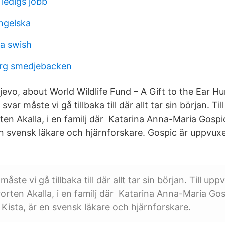
ledigs jobb
engelska
a swish
erg smedjebacken
evo, about World Wildlife Fund – A Gift to the Ear Hu
svar måste vi gå tillbaka till där allt tar sin början. Ti
en Akalla, i en familj där Katarina Anna-Maria Gospic
en svensk läkare och hjärnforskare. Gospic är uppvuxen
måste vi gå tillbaka till där allt tar sin början. Till upp
rten Akalla, i en familj där Katarina Anna-Maria Gos
 Kista, är en svensk läkare och hjärnforskare.