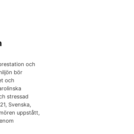
h
prestation och
iljön bör
et och
arolinska
och stressad
021, Svenska,
mören uppstått,
igenom