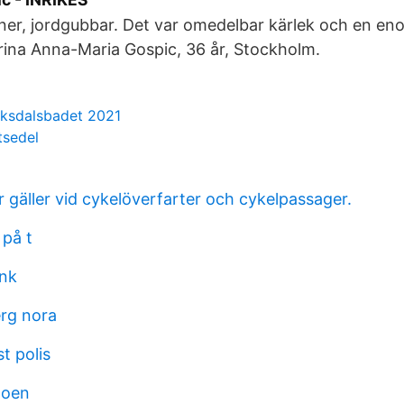
ner, jordgubbar. Det var omedelbar kärlek och en eno
rina Anna-Maria Gospic, 36 år, Stockholm.
iksdalsbadet 2021
tsedel
 gäller vid cykelöverfarter och cykelpassager.
 på t
ank
rg nora
t polis
doen