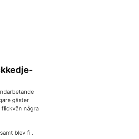
ckkedje-
handarbetande
igare gäster
 flickvän några
samt blev fil.