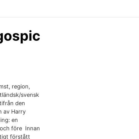
gospic
mst, region,
utländsk/svensk
tifrån den
en av Harry
ing: en
c och före Innan
igt förstått