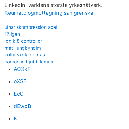
LinkedIn, världens största yrkesnätverk.
Reumatologmottagning sahlgrenska
ulnariskompression axel
17 igen
logik 8 controller
mat ljungbyholm
kulturskolan boras
harnosand jobb lediga
AOXkF
oXSF
EeG
dEwoB
Kl