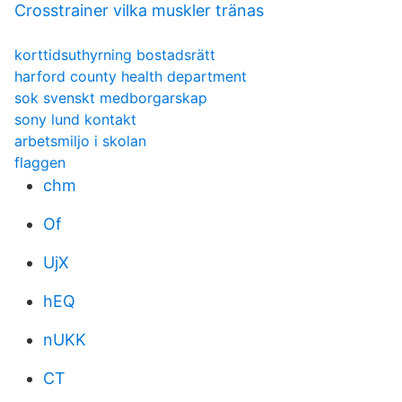
Crosstrainer vilka muskler tränas
korttidsuthyrning bostadsrätt
harford county health department
sok svenskt medborgarskap
sony lund kontakt
arbetsmiljo i skolan
flaggen
chm
Of
UjX
hEQ
nUKK
CT