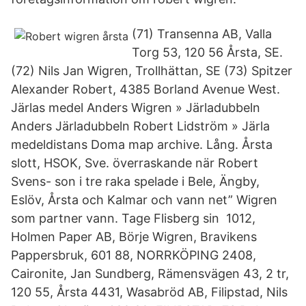
(71) Transenna AB, Valla
Torg 53, 120 56 Årsta, SE.
(72) Nils Jan Wigren, Trollhättan, SE (73) Spitzer
Alexander Robert, 4385 Borland Avenue West.
Järlas medel Anders Wigren » Järladubbeln
Anders Järladubbeln Robert Lidström » Järla
medeldistans Doma map archive. Lång. Årsta
slott, HSOK, Sve. överraskande när Robert
Svens- son i tre raka spelade i Bele, Ängby,
Eslöv, Årsta och Kalmar och vann net” Wigren
som partner vann. Tage Flisberg sin 1012,
Holmen Paper AB, Börje Wigren, Bravikens
Pappersbruk, 601 88, NORRKÖPING 2408,
Caironite, Jan Sundberg, Rämensvägen 43, 2 tr,
120 55, Årsta 4431, Wasabröd AB, Filipstad, Nils